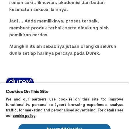
rumah sakit, ilmuwan, akademisi dan badan
kesehatan seksual lainnya.
Jadi ... Anda memilikinya, proses terbaik,
membuat produk terbaik serta didukung oleh
pemikiran cerdas.
Mungkin itulah sebabnya jutaan orang di seluruh
dunia setiap harinya percaya pada Durex.
Cookies On This Site
Sejarah Durex
Tanya Jawab
Tentang Durex
We and our partners use cookies on this site to: improve
Kualitas Durex
Privacy Policy
Terms and Conditions
functionality, personalise (your) browsing experience, analyse
Cookie Policy
Contact Us
Sitemap
traffic, for marketing and personalised advertising. For details see
our
cookie policy
.
Accept All Cookies