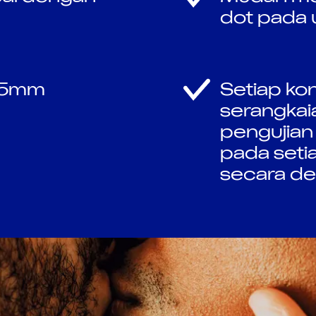
dot pada 
2.5mm
Setiap ko
serangkaian
pengujian 
pada setia
secara de