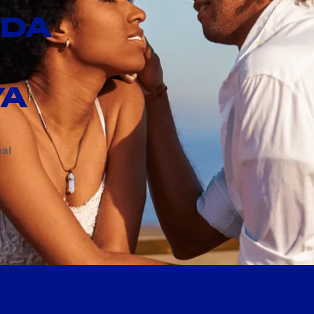
NDA
YA
mal