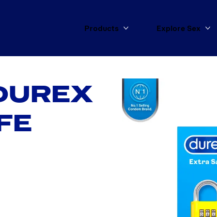
Products
Explore Sex
More Products
Mo
DUREX
FE