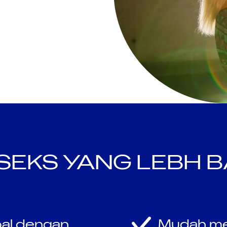
SEKS YANG LEBH B
ebal dengan
Mudah men