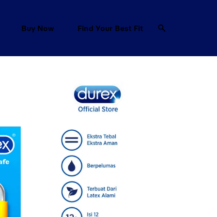
Buy Now
Find Your Best Fit
re Explore Sex