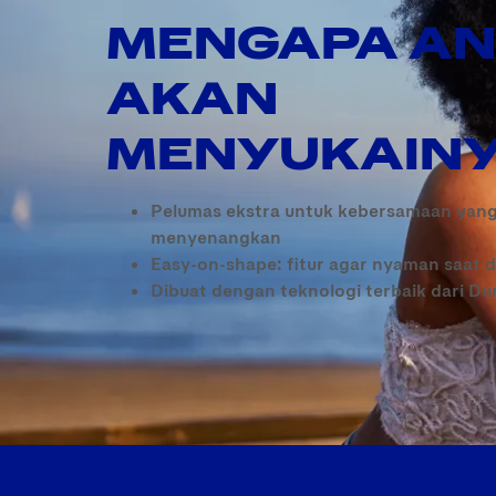
MENGAPA A
AKAN
MENYUKAIN
Pelumas ekstra untuk kebersamaan yang
menyenangkan
Easy-on-shape: fitur agar nyaman saat d
Dibuat dengan teknologi terbaik dari Du