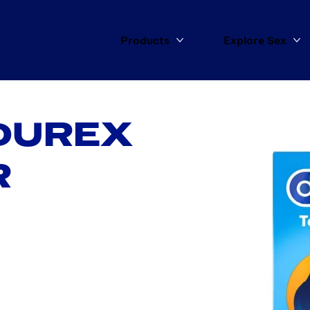
Products
Explore Sex
More Products
Mo
DUREX
R