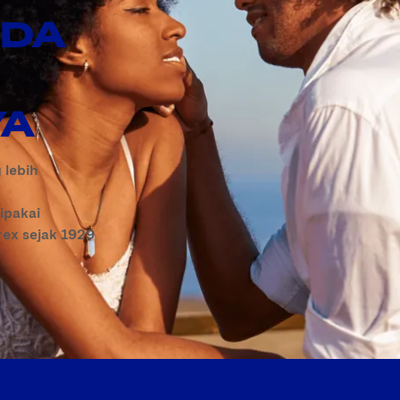
NDA
YA
 lebih
ipakai
rex sejak 1929