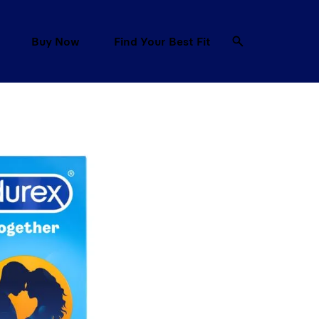
Buy Now
Find Your Best Fit
re Explore Sex